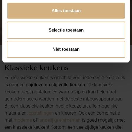
Alles toestaan
Selectie toestaan
NIet toestaan
Keukeninspiratie
Klassieke keukens
Een klassieke keuken is geschikt voor iedereen die op zoek
is naar een
tijdloze en stijlvolle keuken
. De klassieke
keuken roept nostalgie en warmte op en kan helemaal
gemoderniseerd worden met de beste inbouwapparatuur.
Bij een klassieke keuken heb je keuze uit alle mogelijke
materialen,
opstellingen
en kleuren. Ook een combinatie
met
moderne
of
landelijke elementen
is goed mogelijk met
een klassieke keuken! Kortom, een veelzijdige keuken die