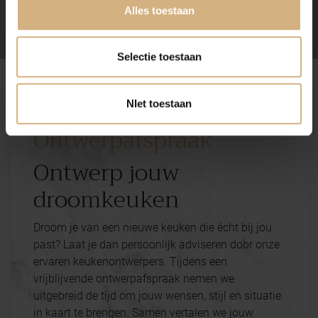
Alles toestaan
Selectie toestaan
Home
NIet toestaan
Ontwerpafspraak
Ontwerp jouw
droomkeuken
Droom je van een nieuwe keuken die écht bij jou
past? Laat je dan persoonlijk adviseren door onze
ervaren keukenontwerpers. Tijdens een
vrijblijvende ontwerpafspraak nemen we
uitgebreid de tijd om jouw wensen, stijl en situatie
in kaart te brengen. Samen vertalen we jouw