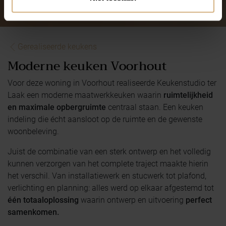
Gerealiseerde keukens
Moderne keuken Voorhout
Voor deze woning in Voorhout realiseerde Keukenstudio ter
Laak een moderne maatwerkkeuken waarin
ruimtelijkheid
en maximale opbergruimte
centraal staan. Een keuken
indeling die écht aansloot op de ruimte en de gewenste
woonbeleving.
Juist de combinatie van een sterk ontwerp en het volledig
kunnen verzorgen van het complete traject maakte hierin
het verschil. Van installatiewerk en stucwerk tot plafond,
verlichting en planning: alles werd op elkaar afgestemd tot
één totaaloplossing
waarin ontwerp en uitvoering
perfect
samenkomen.