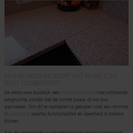
EEN KEUKENONTWERP DAT RUIMTE EN
RUST COMBINEERT
De wens was duidelijk: een
moderne keuken
met voldoende
bergruimte, zonder dat de ruimte zwaar of vol zou
aanvoelen. Om dit te realiseren is gekozen voor een slimme
U-
opstelling
waarbij functionaliteit en openheid in balans
blijven.
Aan de rechterzijde is gewerkt met een hoge kastenwand