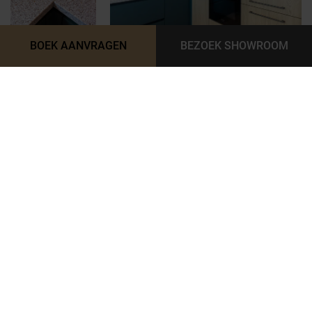
BOEK AANVRAGEN
BEZOEK SHOWROOM
MEER DAN EEN KEUKENONTWERP
Met ons team van ontwerpers, vakmensen en installateurs
realiseren we
droomkeukens tot in detail
. Van ontwerp en
voorbereiding tot
montage
en complete realisatie:
het
volledige traject wordt van A tot Z verzorgd
. Hierdoor is er
een prachtige keuken ontstaan die volledig aansluit op de
wensen
en manier van wonen van de klant.