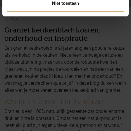
NIet toestaan
Blog
Graniet keukenblad: kosten,
onderhoud en inspiratie
Een graniet keukenblad is al jarenlang een populaire keuze
als werkblad in de keuken. Niet alleen vanwege de luxe en
tijdloze uitstraling, maar ook door de robuuste kwaliteit.
Maar wat zijn nu precies de voordelen en nadelen van een
granieten keukenblad? Hoe zit het met het onderhoud? En
wat mag je verwachten qua prijs? In deze blog duiken we in
alles wat je moet weten over een keukenblad van graniet.
WAT IS EEN GRANIET KEUKENBLAD?
Graniet is een 100% natuurlijk gesteente dat onder enorme
druk en hitte is ontstaan. Omdat het een natuurproduct is,
heeft elk blad zijn eigen unieke kleur, patroon en structuur.