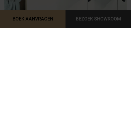
BOEK AANVRAGEN
BEZOEK SHOWROOM
9. PETROL BLAUW: EEN VLEUGJE DIEPTE
EN WARMTE
Petrol blauw is een prachtige blauwgroene kleur die steeds
vaker wordt gekozen voor keukens in 2024. Deze diepe en
rijke tint combineert groen en blauw op een elegante
manier. Petrol brengt een gevoel van diepte en warmte in je
keuken. Het is een kleur die goed samengaat met
natuurlijke materialen zoals hout en marmer, maar ook met
metallic accenten voor een meer industriële uitstraling.